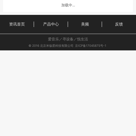
加载中...
资讯首页
产品中心
美频
反馈
爱音乐／寻设备／悦生活
© 2016 北京米饭星科技有限公司
京ICP备17045875号-1